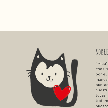
SOBR
“Miau”
esos t
por el
manual
punta
nuestr
tuyas,
tratam
puesto