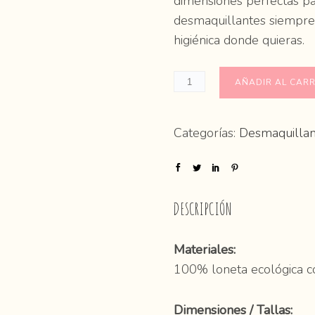
dimensiones perfectas pa
desmaquillantes siempre 
higiénica donde quieras.
AÑADIR AL CARR
Categorías:
Desmaquillan
DESCRIPCIÓN
Materiales:
100% loneta ecológica con
Dimensiones / Tallas: