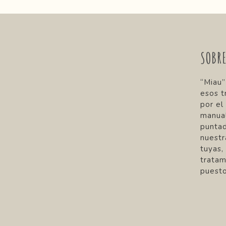
e
n
e
m
SOBR
ú
l
“Miau”
t
esos t
i
por el
manual
p
punta
l
nuestr
e
tuyas,
tratam
s
puesto
v
a
r
i