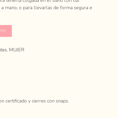
ra tenerla colgada en el baño con tus
a mano, o para llevarlas de forma segura e
ITO
tes
,
MUJER
 certificado y cierres con snaps.