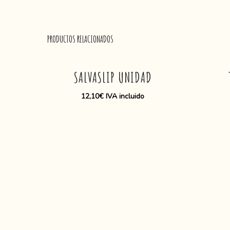
E
PRODUCTOS RELACIONADOS
s
t
SALVASLIP UNIDAD
e
p
12,10
€
IVA incluido
r
o
d
u
c
t
o
t
i