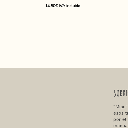
14,50
€
IVA incluido
SOBR
“Miau”
esos t
por el
manual