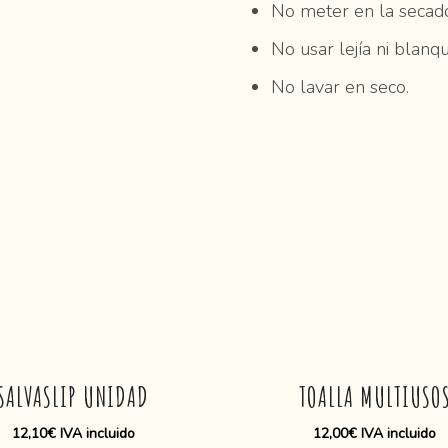
No meter en la secado
No usar lejía ni blanq
No lavar en seco.
E
s
t
SALVASLIP UNIDAD
TOALLA MULTIUSO
e
p
12,10
€
IVA incluido
12,00
€
IVA incluido