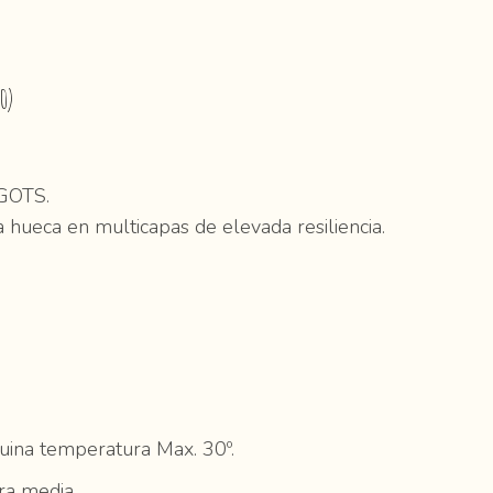
0)
GOTS.
 hueca en multicapas de elevada resiliencia.
ina temperatura Max. 30º.
ra media.