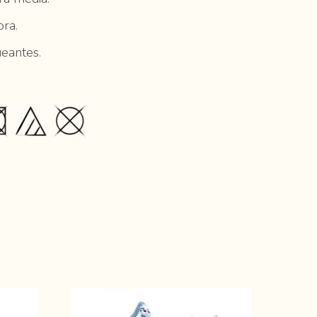
ra.
ueantes.