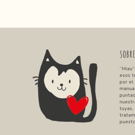
SOBR
“Miau”
esos t
por el
manual
punta
nuestr
tuyas,
tratam
puesto