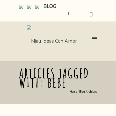
BLOG
ARTICLES TAGGED
WITH: BEBE
Home
/ Blog Archives