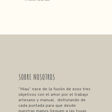
SOBRE NOSOTROS
“Miau” nace de la fusión de esos tres
objetivos con el amor por el trabajo
artesano y manual, disfrutando de
cada puntada para que desde
nuestras manos lleguen a las tuyas,