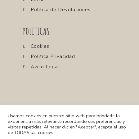
Politica de Devoluciones
POLITICAS
Cookies
Politica Privacidad
Aviso Legal
Usamos cookies en nuestro sitio web para brindarle la
experiencia más relevante recordando sus preferencias y
visitas repetidas. Al hacer clic en "Aceptar", acepta el uso
Copyright MIAU 2021. All Rights
de TODAS las cookies.
Reserved. Proudly Designed &