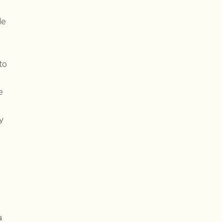
de
to
e
y
a