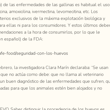
o) de las enfermedades de las gallinas es habitual el uso
na, amoxicilina, ivermectina, levomecitina, etc. Los
iterios exclusivos de la máxima explotación biológica y
ara ellas ni para los consumidores. Y estos últimos debe
endaciones a la hora de consumirlos, por lo que le
(en español) de la FDA:
afe-food/seguridad-con-los-huevos
brero, la investigadora Clara Marín declaraba: “Se usan
o que no actúa como debe: que no llama al veterinario
un buen diagnóstico de las enfermedades que sufren, q
onadas para que los animales estén bien alojados y no
Saber distinguir la procedencia de los huevos es