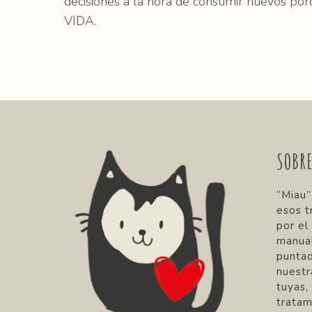
decisiones a la hora de consumir huevos
VIDA.
SOBR
“Miau”
esos t
por el
manual
punta
nuestr
tuyas,
tratam