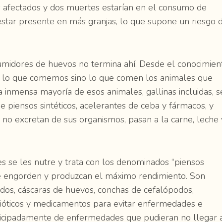
os afectados y dos muertes estarían en el consumo de
estar presente en más granjas, lo que supone un riesgo 
umidores de huevos no termina ahí. Desde el conocimien
s lo que comemos sino lo que comen los animales que
inmensa mayoría de esos animales, gallinas incluidas, s
e piensos sintéticos, acelerantes de ceba y fármacos, y
no excretan de sus organismos, pasan a la carne, leche 
es se les nutre y trata con los denominados “piensos
e engorden y produzcan el máximo rendimiento. Son
idos, cáscaras de huevos, conchas de cefalópodos,
bióticos y medicamentos para evitar enfermedades e
anticipadamente de enfermedades que pudieran no llegar 