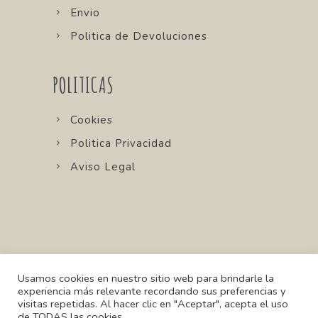
Envio
Politica de Devoluciones
POLITICAS
Cookies
Politica Privacidad
Aviso Legal
Usamos cookies en nuestro sitio web para brindarle la
experiencia más relevante recordando sus preferencias y
visitas repetidas. Al hacer clic en "Aceptar", acepta el uso
Copyright MIAU 2021. All Rights
de TODAS las cookies.