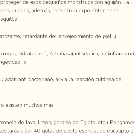
s proteger de esos pequeños monstruos con aguijón. La
iones puedes, además, rociar tu cuerpo obteniendo
squitos :
catrizante, retardante del envejecimiento de piel…);
rrugas, hidratante…); Albahaca(antiséptica, antiinflamatori
ongevidad…);
lador, anti bacteriano, alivia la reacción cutánea de
ro existen muchos más.
onela de Java, limón, geranio de Egipto, etc..) Pongamo
esitarás diluir 40 gotas de aceite esencial de eucalipto 