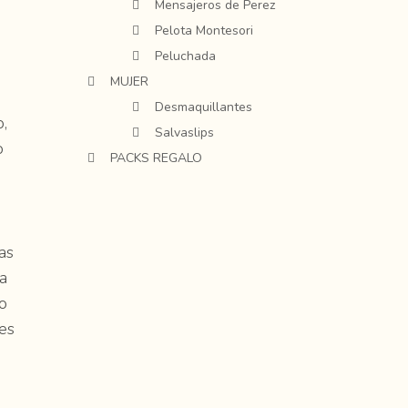
Mensajeros de Perez
Pelota Montesori
Peluchada
MUJER
Desmaquillantes
o,
Salvaslips
o
PACKS REGALO
as
a
lo
es