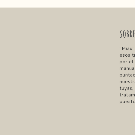
SOBR
“Miau”
esos t
por el
manual
punta
nuestr
tuyas,
tratam
puesto