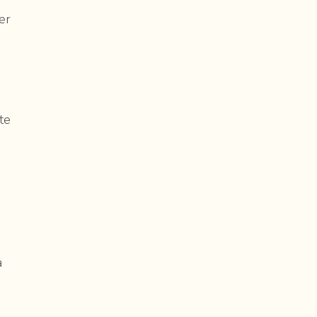
er
te
a